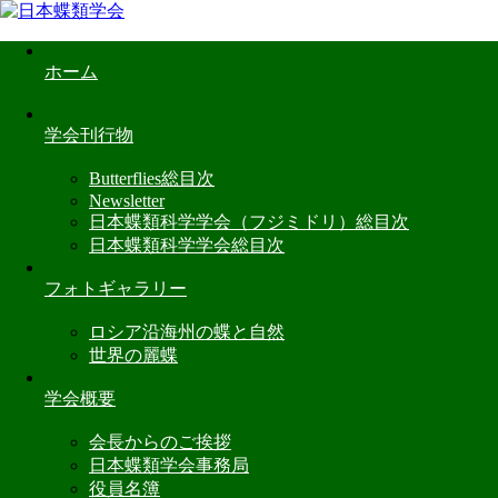
ホーム
学会刊行物
Butterflies総目次
Newsletter
日本蝶類科学学会（フジミドリ）総目次
日本蝶類科学学会総目次
フォトギャラリー
ロシア沿海州の蝶と自然
世界の麗蝶
学会概要
会長からのご挨拶
日本蝶類学会事務局
役員名簿