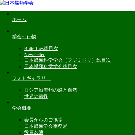
ホーム
学会刊行物
Butterflies総目次
Newsletter
日本蝶類科学学会（フジミドリ）総目次
日本蝶類科学学会総目次
フォトギャラリー
ロシア沿海州の蝶と自然
世界の麗蝶
学会概要
会長からのご挨拶
日本蝶類学会事務局
役員名簿