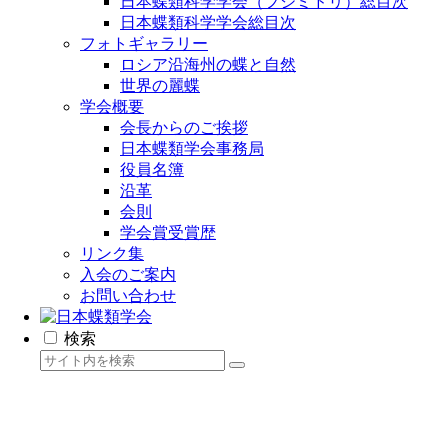
日本蝶類科学学会（フジミドリ）総目次
日本蝶類科学学会総目次
フォトギャラリー
ロシア沿海州の蝶と自然
世界の麗蝶
学会概要
会長からのご挨拶
日本蝶類学会事務局
役員名簿
沿革
会則
学会賞受賞歴
リンク集
入会のご案内
お問い合わせ
検索