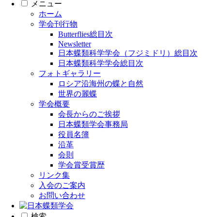
メニュー
ホーム
学会刊行物
Butterflies総目次
Newsletter
日本蝶類科学学会（フジミドリ）総目次
日本蝶類科学学会総目次
フォトギャラリー
ロシア沿海州の蝶と自然
世界の麗蝶
学会概要
会長からのご挨拶
日本蝶類学会事務局
役員名簿
沿革
会則
学会賞受賞歴
リンク集
入会のご案内
お問い合わせ
検索