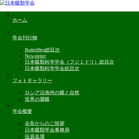
ホーム
学会刊行物
Butterflies総目次
Newsletter
日本蝶類科学学会（フジミドリ）総目次
日本蝶類科学学会総目次
フォトギャラリー
ロシア沿海州の蝶と自然
世界の麗蝶
学会概要
会長からのご挨拶
日本蝶類学会事務局
役員名簿