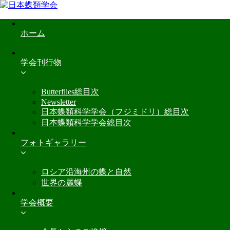
ホーム
学会刊行物
Butterflies総目次
Newsletter
日本蝶類科学学会（フジミドリ）総目次
日本蝶類科学学会総目次
フォトギャラリー
ロシア沿海州の蝶と自然
世界の麗蝶
学会概要