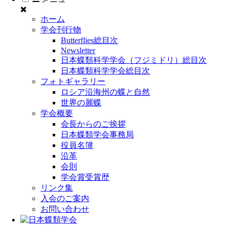
ホーム
学会刊行物
Butterflies総目次
Newsletter
日本蝶類科学学会（フジミドリ）総目次
日本蝶類科学学会総目次
フォトギャラリー
ロシア沿海州の蝶と自然
世界の麗蝶
学会概要
会長からのご挨拶
日本蝶類学会事務局
役員名簿
沿革
会則
学会賞受賞歴
リンク集
入会のご案内
お問い合わせ