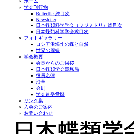
ホーム
学会刊行物
Butterflies総目次
Newsletter
日本蝶類科学学会（フジミドリ）総目次
日本蝶類科学学会総目次
フォトギャラリー
ロシア沿海州の蝶と自然
世界の麗蝶
学会概要
会長からのご挨拶
日本蝶類学会事務局
役員名簿
沿革
会則
学会賞受賞歴
リンク集
入会のご案内
お問い合わせ