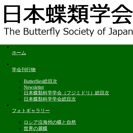
ホーム
学会刊行物
Butterflies総目次
Newsletter
日本蝶類科学学会（フジミドリ）総目次
日本蝶類科学学会総目次
フォトギャラリー
ロシア沿海州の蝶と自然
世界の麗蝶