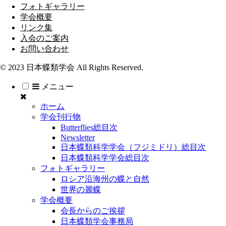
フォトギャラリー
学会概要
リンク集
入会のご案内
お問い合わせ
© 2023 日本蝶類学会 All Rights Reserved.
メニュー
ホーム
学会刊行物
Butterflies総目次
Newsletter
日本蝶類科学学会（フジミドリ）総目次
日本蝶類科学学会総目次
フォトギャラリー
ロシア沿海州の蝶と自然
世界の麗蝶
学会概要
会長からのご挨拶
日本蝶類学会事務局